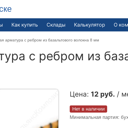
ске
ы
Как купить
Склады
Калькулятор
О ко
я арматура c ребром из базальтового волокна 8 мм
ура c ребром из баз
Цена:
12 руб.
/ м
Нет в наличии
Минимальная партия: бух