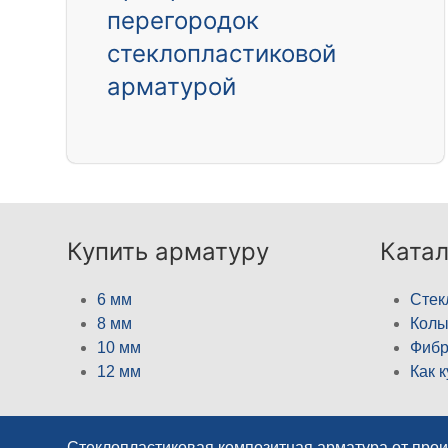
перегородок
стеклопластиковой
арматурой
Купить арматуру
Катал
6 мм
Стек
8 мм
Кол
10 мм
Фибр
12 мм
Как 
Стеклопластиковая композитная арматура от про