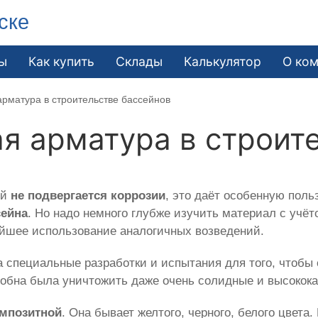
ске
ы
Как купить
Склады
Калькулятор
О ко
арматура в строительстве бассейнов
я арматура в строит
ый
не подвергается коррозии
, это даёт особенную поль
сейна
. Но надо немного глубже изучить материал с учё
ейшее использование аналогичных возведений.
 специальные разработки и испытания для того, чтобы
обна была уничтожить даже очень солидные и высокока
мпозитной
. Она бывает желтого, черного, белого цвет