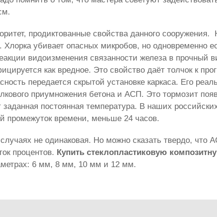
см.
оритет, продиктованные свойства данного сооружения.
. Хлорка убивает опасных микробов, но одновременно е
еакции видоизменения связанности железа в прочный в
ицируется как вредное. Это свойство даёт толчок к про
ность передается скрытой установке каркаса. Его реал
олкового приумножения бетона и АСП. Это тормозит по
т заданная постоянная температура. В наших российск
ый промежуток времени, меньше 24 часов.
случаях не одинаковая. Но можно сказать твердо, что 
ток процентов.
Купить стеклопластиковую композитн
етрах: 6 мм, 8 мм, 10 мм и 12 мм.