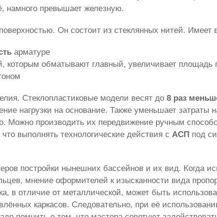
ё, намного превышает железную.
поверхностью. Он состоит из стеклянных нитей. Имеет в
сть
арматуре
, которым обматывают главный, увеличивает площадь 
тоном
делия. Стеклопластиковые модели весят до
8 раз меньш
ие нагрузки на основание. Также уменьшает затраты на
но. Можно производить их передвижение ручным спосо
, что выполнять технологические действия с
АСП
под си
еров постройки нынешних бассейнов и их вид. Когда ис
ельцев, мнение оформителей к изысканности вида про
ка, в отличие от металлической, может быть использов
лённых каркасов. Следовательно, при её использовани
Надо помнить о том, что мастера советуют задействоват