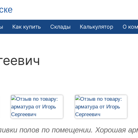
ске
ы
Как купить
Склады
Калькулятор
О ко
геевич
ливки полов по помещении. Хорошая а